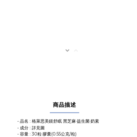
商品描述
• 品名 : 格萊思美鎂舒眠 黑芝麻·益生菌·奶素
• 成分 : 詳見圖
• 容量 : 30粒·膠囊(0.55公克/粒)