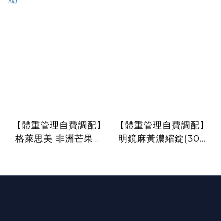
【體重管理自費調配】
【體重管理自費調配】
格萊思美 非洲芒果種
明鏡麻黃濃縮錠(300
子錠150mg(300粒)
錠)