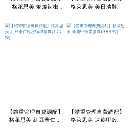
格萊思美 燃燒辣椒
格萊思美 美日清酵素
70MG(300粒)
纖維益生菌膠囊 (300
粒)
【體重管理自費調配】
【體重管理自費調配】
格萊思美 紅豆薏仁甩
格萊思美 速崩甲殼素
水循環膠囊(300粒)
膠囊(1000粒)