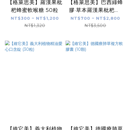
【格萊思美】羅漢果枇
【格萊思美】巴西綠蜂
杷蜂蜜軟喉糖 50粒
膠·草本羅漢果枇杷葉·
噴劑 全素 (甘草口味)
NT$300 ~ NT$1,200
NT$700 ~ NT$2,800
NT$1,320
NT$3,500
【維它美】義大利植物
【維它美】德國療肺草