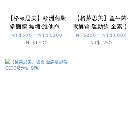
【格萊思美】歐洲葡聚
【格萊思美】益生菌·
多醣體·無糖·維他命C
電解質·運動飲 全素 (6
發泡錠
包)
NT$300 ~ NT$1,200
NT$250 ~ NT$1,000
C1000+D800+鋅(百
NT$1,500
NT$1,250
香果/百香果水蜜桃/黑
醋栗/檸檬)