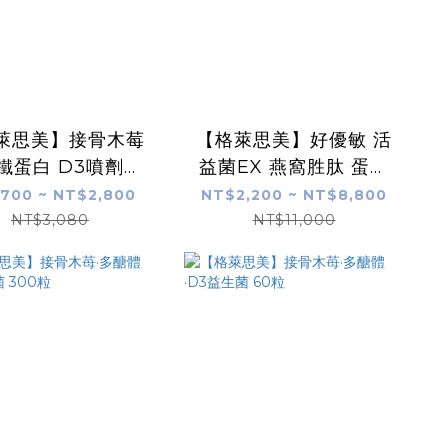
萊思美】接骨木莓
【格萊思美】好優敏 活
鐵蛋白 D3噴劑
益菌EX 燕窩胜肽 蛋奶
l 蛋奶素 (黑醋栗口
素 30包
700 ~ NT$2,800
NT$2,200 ~ NT$8,800
味)
NT$3,080
NT$11,000