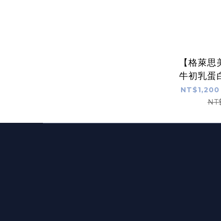
【格萊思
牛初乳蛋
NT$1,200
NT