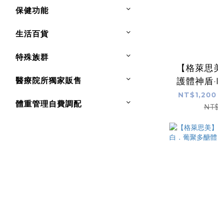
保健功能
生活百貨
特殊族群
【格萊思
醫療院所獨家販售
護體神盾·
素 
NT$1,200
體重管理自費調配
NT