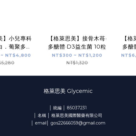
美】小兒專科
【格萊思美】接骨木苺·
【格
白．葡聚多醣
多醣體·D3益生菌 10粒
多醣體
體 200粒
 ~ NT$4,800
NT$300 ~ NT$1,200
NT$6
$5,280
NT$1,320
格萊思美 Glycemic
│ 統編 │ 85037231
│ 名稱 │ 格萊思美國際醫藥有限公司
│ email│ gos22666059@gmail.com