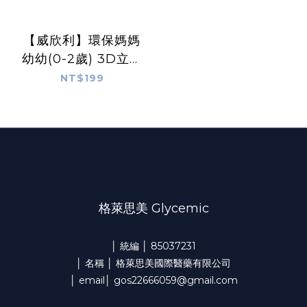
【威欣利】環保媽媽
幼幼(0-2歲) 3D立體
醫用口罩(30入) (2色)
NT$199
格萊思美 Glycemic
│ 統編 │ 85037231
│ 名稱 │ 格萊思美國際醫藥有限公司
│ email│ gos22666059@gmail.com