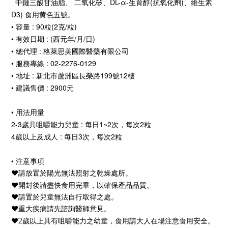
中鏈三酸甘油脂、 二氧化矽、DL-α-生育醇(抗氧化劑)、維生素
D3) 食用黄色五號。
• 容量 : 90粒(2克/粒)
• 有效日期 : (西元年/月/日)
• 總代理 : 格萊思美國際醫藥有限公司
• 服務專線 : 02-2276-0129
• 地址 : 新北市蘆洲區長榮路199號12樓
• 建議售價 : 2900元
• 用法用量
2-3歲具咀嚼能力兒童
:
每日1~2次，每次2粒
4歲以上及成人
:
每日3次，每次2粒
• 注意事項
❤︎請放置於陽光無法照射之乾燥處所。
，
❤︎開封後請盡快食用完畢
以確保產品品質。
❤︎請置於兒童無法自行取得之處。
❤︎重大疾病請先諮詢醫師意見。
，
❤︎2歲以上具有咀嚼能力之幼童
食用請大人在場注意食用安全。