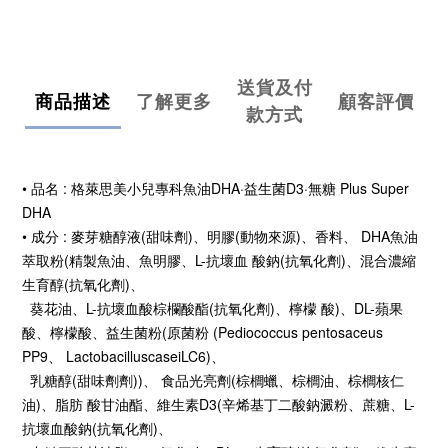
送貨及付
商品描述
了解更多
顧客評價
款方式
• 品名 : 格萊思美小兒專科魚油DHA·益生菌D3·無糖 Plus Super
DHA
• 成分 : 麥芽糖醇液(甜味劑)、明膠(動物來源)、香料、 DHA魚油
萃取粉(精製魚油、魚明膠、L-抗壞血 酸鈉(抗氧化劑)、
混合濃縮
生育醇(抗氧化劑)、
葵花油、L-抗壞血酸棕欄酸酯(抗氧化劑)、檸檬 酸)、DL-蘋果
酸、檸檬酸、
益生菌粉(原菌粉 (Pediococcus pentosaceus
PP9、 LactobacilluscaseiLC6)、
乳糖醇(甜味劑劑))、 食品光亮劑(棕櫚蠟、棕櫚油、棕櫚核仁
油)、脂肪 酸甘油酯、維生素D3(辛烯基丁二酸鈉澱粉、蔗糖、L-
抗壞血酸鈉(抗氧化劑)、