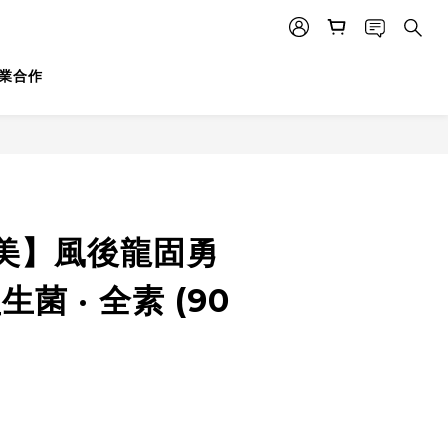
業合作
美】風後龍固勇
菌 · 全素 (90