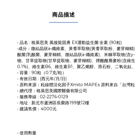
商品描述
• 品名 : 格萊思美 風後龍固勇 EX運動益生菌·全素 (90粒)
•成分：微結晶狀a-纖維素、黃耆萃取物(黃耆萃取粉、麥芽糊精
酸菌(乳酸菌、麥芽糊精、微結晶狀a-纖維素)、米糠萃取物(含y
物、甘草提取物(甘草提取物、麥芽糊精)、煙酰酰蕎麥粉(含維生
0.1%)、維生素B6、維生素B1、聚乙烯醇、滑石粉、二氧化
• 容量 : 90粒（0.7克/粒）
• 有效日期 : (西元年/月/日)
• 原料來源：粒線體活化因子Xmito MAPEs 原料來自「台
• 總代理：格萊思美國際醫藥有限公司
• 服務專線 : 02-2276-0129
• 地址 : 新北市蘆洲區長榮路199號12樓
• 建議售價：4000元
• 使用劑量