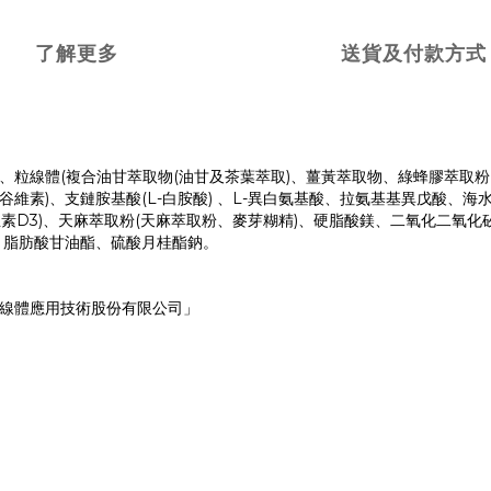
了解更多
送貨及付款方式
)、粒線體(複合油甘萃取物(油甘及茶葉萃取)、薑黃萃取物、綠蜂膠萃取粉
-谷維素)、支鏈胺基酸(L-白胺酸) 、L-異白氨基酸、拉氨基基異戊酸
素D3)、天麻萃取粉(天麻萃取粉、麥芽糊精)、硬脂酸鎂、二氧化二氧化矽
鈦、脂肪酸甘油酯、硫酸月桂酯鈉。
灣粒線體應用技術股份有限公司」