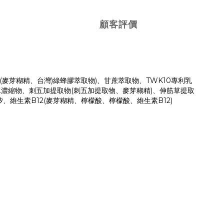
顧客評價
(麥芽糊精、台灣)綠蜂膠萃取物)、甘蔗萃取物、TWK10專利乳
、海水濃縮物、刺五加提取物(刺五加提取物、麥芽糊精)、伸筋草提取
、維生素B12(麥芽糊精、檸檬酸、檸檬酸、維生素B12)