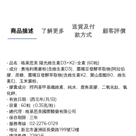
送貨及付
商品描述
了解更多
顧客評價
款方式
• 品名 : 格萊思美 陽光維生素D3+K2
全素 (60粒)
·
• 成分 : 奧地利蕎麥粉(含維生素D3)、鷹嘴豆發酵萃取物(阿拉伯
膠、蔗糖、鷹嘴豆發酵萃取物(含維生素K2、聚山梨酯80、維生
素E)、玉米澱粉。
• 膠囊成分 : 羥丙基甲基纖維素、純水、鹿角菜膠、二氧化鈦、氯
化鉀。
• 有效日期 : (西元年/月/日)
• 容量 : 60粒（0.35克/粒）
• 總代理 : 格萊思美國際醫藥有限公司
• 保存期限 : 三年
• 服務專線 : 02-2276-0129
• 地址 : 新北市蘆洲區長榮路199號12樓
• 建議售價 : 2290元