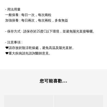
•
用法用量
一
般保養
:
每日一次
，
每次兩粒
加強保養
:
每日兩次
，
每次兩粒
，
多食無益
• 保存方式 : 請保存於25度C以下環境，並避免陽光直接曝曬。
• 注意事項
:
❤︎請存放於陰涼乾燥處，避免高温及陽光直射。
❤︎重大疾病請先諮詢醫師意見。
您可能喜歡...