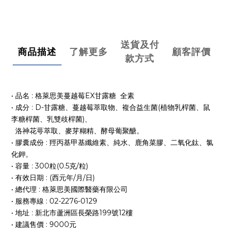
送貨及付
商品描述
了解更多
顧客評價
款方式
• 品名 : 格萊思美蔓越莓EX甘露糖 全素
• 成分 : D-甘露糖、蔓越莓萃取物、複合益生菌(植物乳桿菌、鼠
李糖桿菌、乳雙歧桿菌)、
洛神花萼萃取、麥芽糊精、酵母葡聚醣。
• 膠囊成份 : 羥丙基甲基纖維素、純水、鹿角菜膠、二氧化鈦、氯
化鉀。
• 容量 : 300粒(0.5克/粒)
• 有效日期
:
(西元年/月/日)
• 總代理 : 格萊思美國際醫藥有限公司
• 服務專線 : 02-2276-0129
• 地址 : 新北市蘆洲區長榮路199號12樓
• 建議售價 : 9000元