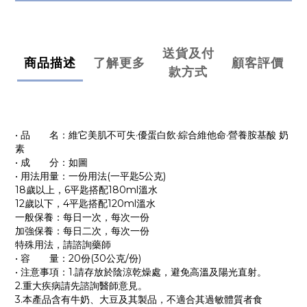
送貨及付
商品描述
了解更多
顧客評價
款方式
•
品 名：維它美肌不可失·優蛋白飲·綜合維他命·營養胺基酸 奶
素
•
成 分：如圖
•
用法用量：一份用法(一平匙5公克)
18歲以上，6平匙搭配180ml溫水
12歲以下，4平匙搭配120ml溫水
一般保養：每日一次，每次一份
加強保養：每日二次，每次一份
特殊用法，請諮詢藥師
•
容 量：20份(30公克/份)
•
注意事項：1.請存放於陰涼乾燥處，避免高溫及陽光直射。
2.重大疾病請先諮詢醫師意見。
3.本產品含有牛奶、大豆及其製品，不適合其過敏體質者食