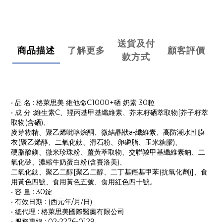
送貨及付
商品描述
了解更多
顧客評價
款方式
• 品 名 : 格萊思美 維他命C1000+硒 奶素 30粒
• 成 分 :維生素C、羥丙基甲基纖維素、芥末籽硒萃取物[芥子籽萃
取物(含硒)、
麥芽糊精、聚乙烯呲咯烷酮、微結晶狀a-纖維素、高防潮水性膜
衣(聚乙烯醇、二氧化鈦、滑石粉、卵磷脂、玉米糖膠)、
硬脂酸鎂、微米珍珠粉、薑黃萃取物、交聯羧甲基纖維素鈉、二
氧化矽、濃縮牛奶蛋白粉(含賽洛美)、
二氧化鈦、聚乙二醇[聚乙二醇、二丁基羥基甲苯(抗氧化劑)]、食
用黃色四號、食用黃色五號、食用紅色四十號。
• 容 量 : 30錠
• 有效日期 : (西元年/月/日)
• 總代理 : 格萊思美國際醫藥有限公司
• 服務專線 : 02-2276-0129