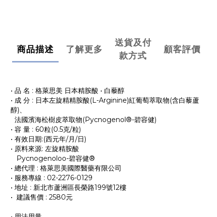
送貨及付
商品描述
了解更多
顧客評價
款方式
• 品 名 : 格萊思美 日本精胺酸 • 白藜醇
• 成 分 : 日本左旋精精胺酸(L-Arginine)紅葡萄萃取物(含白藜蘆
醇)、
法國濱海松樹皮萃取物(Pycnogenol®-碧容健)
• 容 量 : 60粒(0.5克/粒)
• 有效日期:(西元年/月/日)
• 原料來源: 左旋精胺酸
Pycnogenoloo-碧容健®
• 總代理 : 格萊思美國際醫藥有限公司
• 服務專線 : 02-2276-0129
• 地址 : 新北市蘆洲區長榮路199號12樓
• 建議售價 : 2580元
• 用法用量