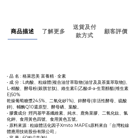
送貨及付
商品描述
了解更多
顧客評價
款方式
• 品 名 : 格萊思美 富養精 · 全素
• 成 分 : L肉酸、粒線體(複合油甘萃取物(油甘及及茶葉萃取物))、
L-精酸、酵母粉(穀胱甘肽)、維生素E(乙酸dl-a-生育醇酯(维生素
E)50%
乾燥葡萄糖漿24.5%、二氧化矽1%)、鋅酵母(非活性酵母、硫酸
鋅)、輔酶Q10還原型、酵母硒、葉酸。
• 膠囊成分 :羥丙基甲基纖維素、純水、鹿角菜膠、二氧化鈦、氯
化鉀、食用黃色四號、食用黃色五號。
• 原料來源 : 粒線體活化因子Xmito MAPEs原料來自「台灣粒線
體應用技術股份有限公司」
• 容 量 : 60粒(1克/粒)