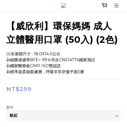
【威欣利】環保媽媽 成人
立體醫用口罩 (50入) (2色)
👉🏻未展開尺寸 : 18.0X14.0公分
👍細菌過濾率BFE> 99％符合CNS14774國家測試
👍國家醫療級GMP ISO雙認證
👍標準超柔細親膚層，呼吸非常舒服平面3層
NT$299
顏色