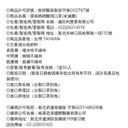
○商品許可證號：衛部醫器製壹字第002767號
○商品名稱：環保媽媽醫用口罩(未滅菌)
○生產/製造商/委製商 名稱：威欣利實業有限公司
○生產/製造商/委製商 電話：(02)2601-6119
○生產/製造商/委製商 地址：新北市林口區粉寮路一段110號
○商品原產地：台灣 TAIWAN
○主要成分或材料：
表面層：撥水性不織布
中間層：熔噴不織布
親膚層：親膚不織布
○度量/販售數量/販售規格：1盒50入
○製造日期：(製造日期會因庫存批次而有所不同，請詳見產品包
裝標示)
○進口商名稱（台製口罩則免）
○進口商電話（台製口罩則免）
○進口商地址（台製口罩則免）
◎藥商許可執照：新北府蘆衛藥販 字第6231148508號
◎藥商公司名稱：格萊思美國際醫藥有限公司
◎藥商地址：新北市蘆洲區長榮路199號12楼
諮詢專線：02-22500100