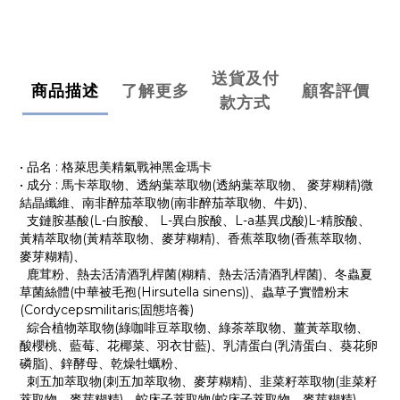
送貨及付
商品描述
了解更多
顧客評價
款方式
• 品名 : 格萊思美精氣戰神黑金瑪卡
• 成分 : 馬卡萃取物、透納葉萃取物(透納葉萃取物、 麥芽糊精)微
結晶纖維、南非醉茄萃取物(南非醉茄萃取物、牛奶)、
支鏈胺基酸(L-白胺酸、 L-異白胺酸、L-a基異戊酸)L-精胺酸、
黃精萃取物(黃精萃取物、麥芽糊精)、香蕉萃取物(香蕉萃取物、
麥芽糊精)、
鹿茸粉、熱去活清酒乳桿菌(糊精、熱去活清酒乳桿菌)、冬蟲夏
草菌絲體(中華被毛孢(Hirsutella sinens))、蟲草子實體粉末
(Cordycepsmilitaris;固態培養)
綜合植物萃取物(綠咖啡豆萃取物、綠茶萃取物、薑黃萃取物、
酸櫻桃、藍莓、花椰菜、羽衣甘藍)、乳清蛋白(乳清蛋白、葵花卵
磷脂)、鋅酵母、乾燥牡蠣粉、
刺五加萃取物(刺五加萃取物、麥芽糊精)、韭菜籽萃取物(韭菜籽
萃取物、麥芽糊精)、蛇床子萃取物(蛇床子萃取物、麥芽糊精)。