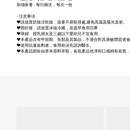
加強保養 : 每日兩次，每次一份
• 注意事項
❤︎請放置於陰涼乾燥、孩童不易取得處,避免高溫及陽光直射。
❤︎開封後，請放置冰箱冷藏，並盡早食用完畢
❤︎孕婦、授乳婦女及三歲以下嬰幼兒不宜食用。
❤︎本產品含有甲殼類、魚類及其製品，不適合對其過敏體質者
❤︎使用抗凝血劑者，食用前須先諮詢醫生。
❤︎本產品部份由草本原料萃取，各批產品色澤和口感稍有差異