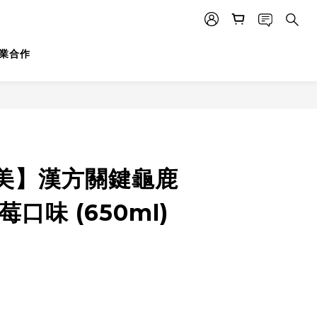
業合作
美】漢方關鍵龜鹿
口味 (650ml)