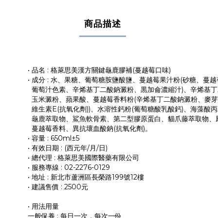
商品描述
• 品名 : 格萊思美漢方關鍵龜鹿膠補(蔓越莓口味)
• 成分 : 水、果糖、葡萄糖胺鹽酸鹽、蔓越莓果汁粉(砂糖、蔓
葡萄汁色素、辛烯基丁二酸鈉澱粉、黒加侖濃縮汁)、辛烯基丁
玉米澱粉、蘋果酸、蔓越莓香料粉(辛烯基丁二酸鈉澱粉、麥
維生素E(抗氧化劑))、水溶性鈣粉(葡萄糖酸乳酸鈣)、海藻酸
龜鹿萃取物、鯊魚軟骨素、第二型膠原蛋白、貓爪藤萃取物、鳳
蔓越莓香料、異抗壞血酸鈉(抗氧化劑)。
• 容量 : 650ml±5
• 有效日期 : (西元年/月/日)
• 總代理 : 格萊思美國際醫藥有限公司
• 服務專線 : 02-2276-0129
• 地址 : 新北市蘆洲區長榮路199號12樓
• 建議售價 : 2500元
• 用法用量
一般保養 : 每日一次，每次一份