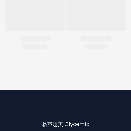
格萊思美 Glycemic