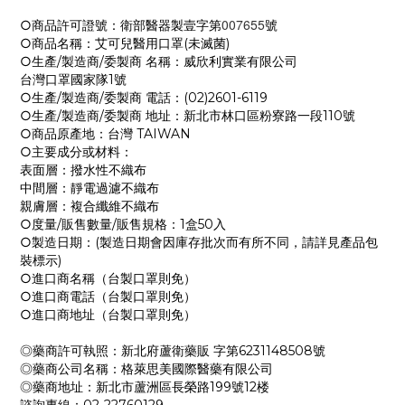
007655
○商品許可證號：衛部醫器製壹字第
號
○商品名稱：艾可兒醫用口罩(未滅菌)
○生產/製造商/委製商 名稱：威欣利實業有限公司
台灣口罩國家隊1號
○生產/製造商/委製商 電話：(02)2601-6119
○生產/製造商/委製商 地址：新北市林口區粉寮路一段110號
○商品原產地：台灣 TAIWAN
○主要成分或材料：
表面層：撥水性不織布
中間層：靜電過濾不織布
親膚層：複合纖維不織布
○度量/販售數量/販售規格：1盒50入
○製造日期：(製造日期會因庫存批次而有所不同，請詳見產品包
裝標示)
○進口商名稱（台製口罩則免）
○進口商電話（台製口罩則免）
○進口商地址（台製口罩則免）
◎藥商許可執照：新北府蘆衛藥販 字第6231148508號
◎藥商公司名稱：格萊思美國際醫藥有限公司
◎藥商地址：新北市蘆洲區長榮路199號12楼