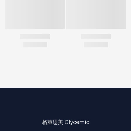
格萊思美 Glycemic